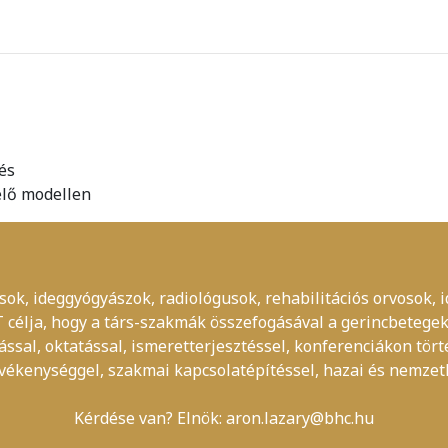
és
élő modellen
ok, ideggyógyászok, radiológusok, rehabilitációs orvosok, 
célja, hogy a társ-szakmák összefogásával a gerincbetegek
sal, oktatással, ismeretterjesztéssel, konferenciákon tör
tevékenységgel, szakmai kapcsolatépítéssel, hazai és nemzet
Kérdése van? Elnök:
aron.lazary@bhc.hu