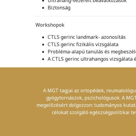
Ultrahang-vezérelt beavatkozások
Biztonság
Workshopok
CTLS gerinc landmark- azonosítás
CTLS gerinc fizikális vizsgálata
Probléma-alapú tanulás és megbeszél
A CTLS gerinc ultrahangos vizsgálata 
A MGT tagjai az ortopédek, reumatológus
gyógytornászok, pszichológusok. A MGT 
megelőzésért dolgozzon: tudományos kutatás
célokat szolgáló egészségpolitikai 