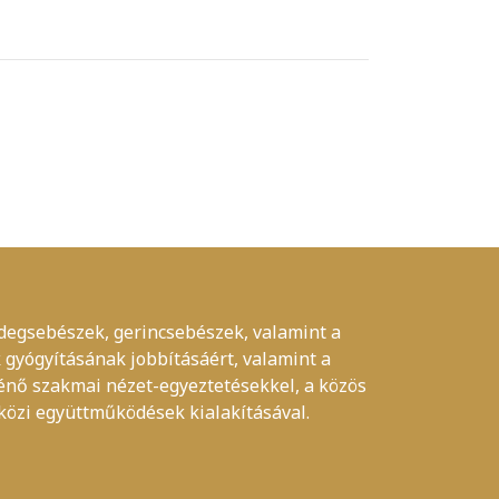
idegsebészek, gerincsebészek, valamint a
 gyógyításának jobbításáért, valamint a
ténő szakmai nézet-egyeztetésekkel, a közös
közi együttműködések kialakításával.