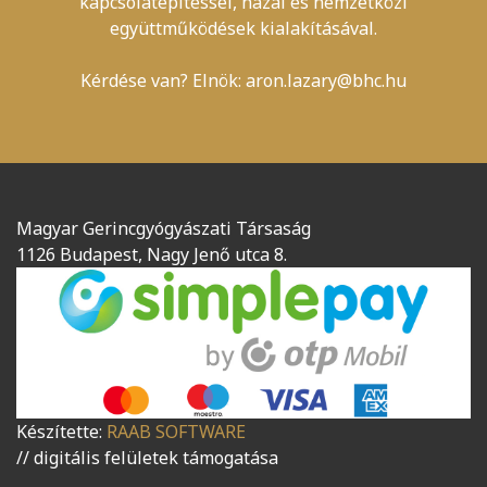
kapcsolatépítéssel, hazai és nemzetközi
együttműködések kialakításával.
Kérdése van? Elnök:
aron.lazary@bhc.hu
Magyar Gerincgyógyászati Társaság
1126 Budapest, Nagy Jenő utca 8.
Készítette:
RAAB SOFTWARE
// digitális felületek támogatása