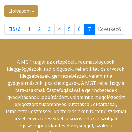
Elolvasom »
Előző
1
2
3
4
5
6
7
Következő
A MGT tagjai az ortopédek, reumatológusok,
ideggyógyászok, radiológusok, rehabilitációs orvosok,
idegsebészek, gerincsebészek, valamint a
gyógytornászok, pszichológusok. A MGT célja, hogy a
társ-szakmák összefogásával a gerincbetegek
gyógyításának jobbításáért, valamint a megelőzésért
dolgozzon: tudományos kutatással, oktatással,
ismeretterjesztéssel, konferenciákon történő szakmai
nézet-egyeztetésekkel, a közös célokat szolgáló
egészségpolitikai tevékenységgel, szakmai